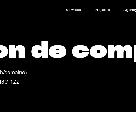
Services
Projects
Agenc
on de com
 h/semaine)
 H3G 1Z2