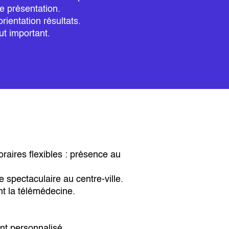
de présentation.
rientation résultats.
ut important.
oraires flexibles : présence au
spectaculaire au centre-ville.
nt la télémédecine.
nt personnalisé.