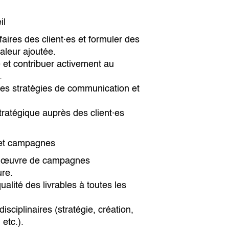
il
ires des client·es et formuler des
aleur ajoutée.
e et contribuer activement au
.
 des stratégies de communication et
tratégique auprès des client·es
s et campagnes
 en œuvre de campagnes
ure.
alité des livrables à toutes les
sciplinaires (stratégie, création,
etc.).